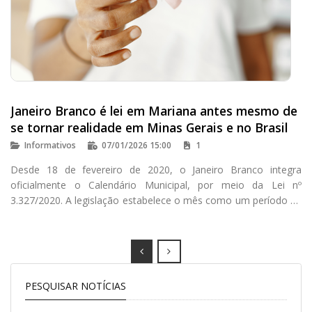
Janeiro Branco é lei em Mariana antes mesmo de
se tornar realidade em Minas Gerais e no Brasil
Informativos
07/01/2026 15:00
1
Desde 18 de fevereiro de 2020, o Janeiro Branco integra
oficialmente o Calendário Municipal, por meio da Lei nº
3.327/2020. A legislação estabelece o mês como um período de
mobilização, conscientização e estímulo ao cuidado com a
saúde mental e o bem-estar emocional, com foco especial na
prevenção da depressão e dos transtornos de ansiedade.
Prev
Next
PESQUISAR NOTÍCIAS