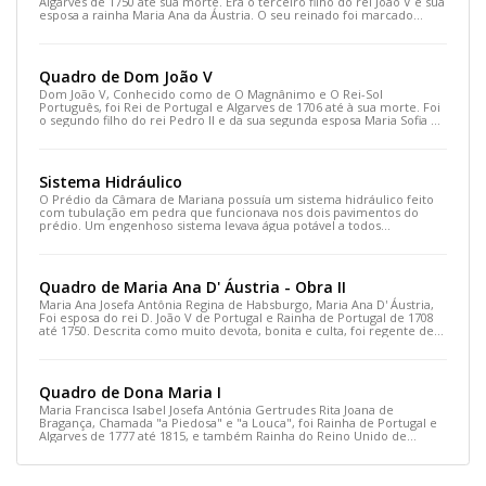
Algarves de 1750 até sua morte. Era o terceiro filho do rei João V e sua
esposa a rainha Maria Ana da Áustria. O seu reinado foi marcado
sobretudo pelas políticas do seu secretário de Estado, o Marquês de
Pombal, que reorganizou as leis, a economia e a sociedade
portuguesa, transformando Portugal num país moderno.
Quadro de Dom João V
Dom João V, Conhecido como de O Magnânimo e O Rei-Sol
Português, foi Rei de Portugal e Algarves de 1706 até à sua morte. Foi
o segundo filho do rei Pedro II e da sua segunda esposa Maria Sofia de
Neuburgo.
Sistema Hidráulico
O Prédio da Câmara de Mariana possuía um sistema hidráulico feito
com tubulação em pedra que funcionava nos dois pavimentos do
prédio. Um engenhoso sistema levava água potável a todos
ambientes.
Quadro de Maria Ana D' Áustria - Obra II
Maria Ana Josefa Antônia Regina de Habsburgo, Maria Ana D' Áustria,
Foi esposa do rei D. João V de Portugal e Rainha de Portugal de 1708
até 1750. Descrita como muito devota, bonita e culta, foi regente de
Portugal em duas ocasiões, a 1716, quando o rei realizou uma viagem
para Alentejo, e a 1742, quando o rei adoeceu gravemente.
Quadro de Dona Maria I
Maria Francisca Isabel Josefa Antónia Gertrudes Rita Joana de
Bragança, Chamada "a Piedosa" e "a Louca", foi Rainha de Portugal e
Algarves de 1777 até 1815, e também Rainha do Reino Unido de
Portugal, Brasil e Algarves de 1815 a 1816.