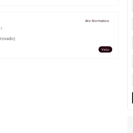
Ato Normativo
3
provado)
Veto