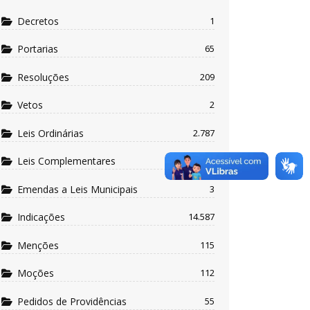
Decretos
1
Portarias
65
Resoluções
209
Vetos
2
Leis Ordinárias
2.787
Leis Complementares
302
Emendas a Leis Municipais
3
Indicações
14.587
Menções
115
Moções
112
Pedidos de Providências
55