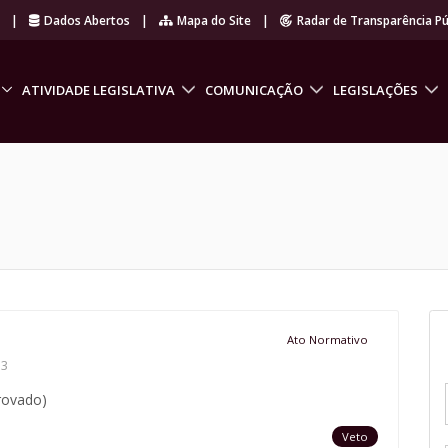
r
|
Dados Abertos
|
Mapa do Site
|
Radar de Transparência Pú
ATIVIDADE LEGISLATIVA
COMUNICAÇÃO
LEGISLAÇÕES
Ato Normativo
3
provado)
Veto