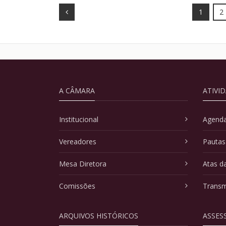
Prev
1
2
A CÂMARA
ATIVI
Institucional
Agenda
Vereadores
Pautas
Mesa Diretora
Atas d
Comissões
Transm
ARQUIVOS HISTÓRICOS
ASSES