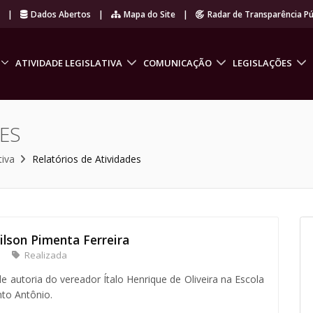
r
|
Dados Abertos
|
Mapa do Site
|
Radar de Transparência Pú
ATIVIDADE LEGISLATIVA
COMUNICAÇÃO
LEGISLAÇÕES
ES
tiva
Relatórios de Atividades
ilson Pimenta Ferreira
Realizada
e autoria do vereador Ítalo Henrique de Oliveira na Escola
nto Antônio.