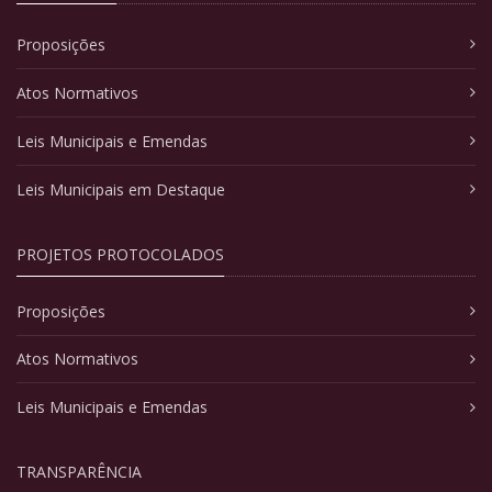
Proposições
Atos Normativos
Leis Municipais e Emendas
Leis Municipais em Destaque
PROJETOS PROTOCOLADOS
Proposições
Atos Normativos
Leis Municipais e Emendas
TRANSPARÊNCIA