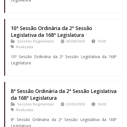
10ª Sessão Ordinária da 2ª Sessão
Legislativa da 168ª Legislatura
Sessões Regimentais
06/04/2026
16:00
Realizada
10ª Sessão Ordinária da 2ª Sessão Legislativa da 168ª
Legislatura
8ª Sessão Ordinária da 2ª Sessão Legislativa
da 168ª Legislatura
Sessões Regimentais
23/03/2026
16:00
Realizada
8ª Sessão Ordinária da 2ª Sessão Legislativa da 168ª
Legislatura