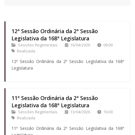
12ª Sessão Ordinária da 2ª Sessão
Legislativa da 168ª Legislatura
Sessões Regimentais
16/04/2026
09:00
Realizada
12ª Sessão Ordinária da 2ª Sessão Legislativa da 168ª
Legislatura
11ª Sessão Ordinária da 2ª Sessão
Legislativa da 168ª Legislatura
Sessões Regimentais
13/04/2026
16:00
Realizada
11ª Sessão Ordinária da 2ª Sessão Legislativa da 168ª
Legislatura