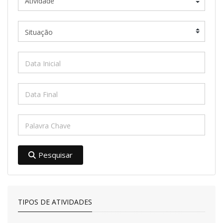
Pesquisar
TIPOS DE ATIVIDADES