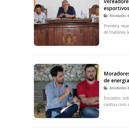
Vereadore
esportivo
Atividades 
Primeira reu
de matérias l
Moradores
de energia
Atividades 
Encontro sob
contou com a