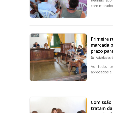
Reunião acon
com moradore
Primeira 
marcada p
prazo para
Atividades 
Ao todo, tr
apreciados e 
Comissão 
tratam da 