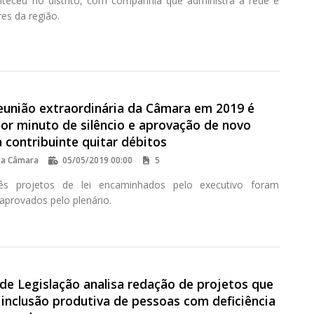
teceu no distrito, com companhia que administra a rede e
s da região.
reunião extraordinária da Câmara em 2019 é
or minuto de silêncio e aprovação de novo
 contribuinte quitar débitos
da Câmara
05/05/2019 00:00
5
ês projetos de lei encaminhados pelo executivo foram
aprovados pelo plenário.
de Legislação analisa redação de projetos que
inclusão produtiva de pessoas com deficiência