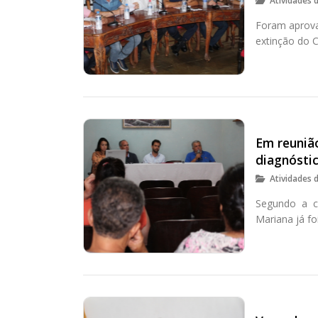
Atividades 
Foram aprova
extinção do C
Em reuniã
diagnóstic
Atividades 
Segundo a c
Mariana já fo