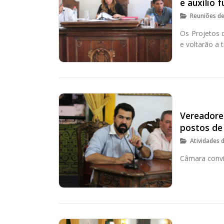
e auxílio f
Reuniões d
Os Projetos 
e voltarão a 
Vereadores ped
postos de
Atividades 
Câmara convi