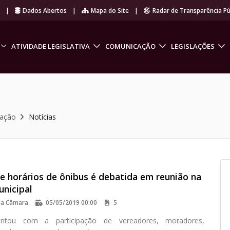
r
|
Dados Abertos
|
Mapa do Site
|
Radar de Transparência Pú
ATIVIDADE LEGISLATIVA
COMUNICAÇÃO
LEGISLAÇÕES
cação
Notícias
e horários de ônibus é debatida em reunião na
nicipal
da Câmara
05/05/2019 00:00
5
ontou com a participação de vereadores, moradores,