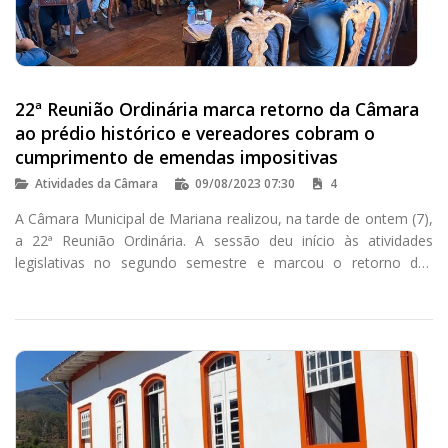
22ª Reunião Ordinária marca retorno da Câmara
ao prédio histórico e vereadores cobram o
cumprimento de emendas impositivas
Atividades da Câmara
09/08/2023 07:30
4
A Câmara Municipal de Mariana realizou, na tarde de ontem (7),
a 22ª Reunião Ordinária. A sessão deu início às atividades
legislativas no segundo semestre e marcou o retorno das
reuniões ao plenário da Casa de Câmara e Cadeia, após um
período de mais de dois anos destinado às obras de
restauração do prédio.