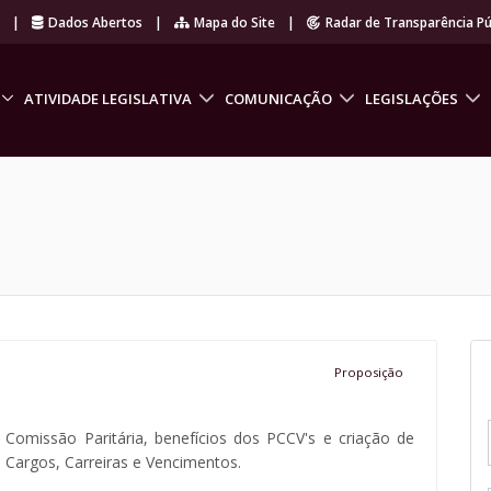
r
|
Dados Abertos
|
Mapa do Site
|
Radar de Transparência Pú
ATIVIDADE LEGISLATIVA
COMUNICAÇÃO
LEGISLAÇÕES
Proposição
Comissão Paritária, benefícios dos PCCV's e criação de
 Cargos, Carreiras e Vencimentos.