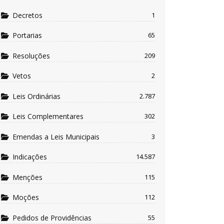
Decretos
1
Portarias
65
Resoluções
209
Vetos
2
Leis Ordinárias
2.787
Leis Complementares
302
Emendas a Leis Municipais
3
Indicações
14.587
Menções
115
Moções
112
Pedidos de Providências
55