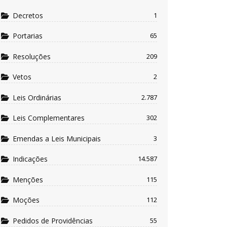
Decretos
1
Portarias
65
Resoluções
209
Vetos
2
Leis Ordinárias
2.787
Leis Complementares
302
Emendas a Leis Municipais
3
Indicações
14.587
Menções
115
Moções
112
Pedidos de Providências
55