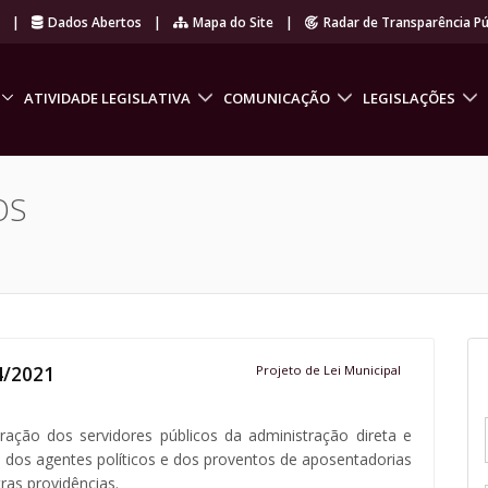
r
|
Dados Abertos
|
Mapa do Site
|
Radar de Transparência Pú
ATIVIDADE LEGISLATIVA
COMUNICAÇÃO
LEGISLAÇÕES
OS
4/2021
Projeto de Lei Municipal
ação dos servidores públicos da administração direta e
s dos agentes políticos e dos proventos de aposentadorias
ras providências.