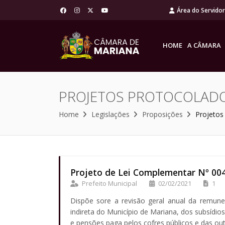
Área do Servido
HOME
A CÂMARA
PROJETOS PROTOCOLAD
Home
Legislações
Proposições
Projetos
Projeto de Lei Complementar Nº 00
Prefeito Municipal
02/02/2021
1
Dispõe sore a revisão geral anual da remuner
indireta do Município de Mariana, dos subsídio
e pensões paga pelos cofres públicos e das out