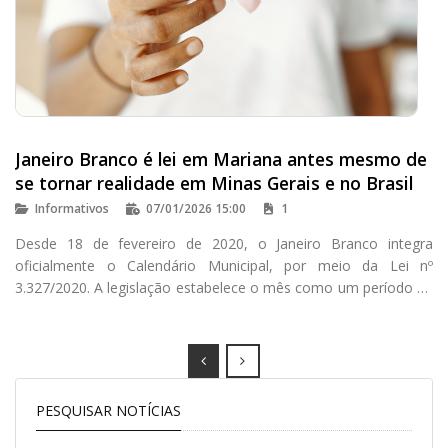
Janeiro Branco é lei em Mariana antes mesmo de
se tornar realidade em Minas Gerais e no Brasil
Informativos
07/01/2026 15:00
1
Desde 18 de fevereiro de 2020, o Janeiro Branco integra
oficialmente o Calendário Municipal, por meio da Lei nº
3.327/2020. A legislação estabelece o mês como um período de
mobilização, conscientização e estímulo ao cuidado com a
saúde mental e o bem-estar emocional, com foco especial na
prevenção da depressão e dos transtornos de ansiedade.
Prev
Next
PESQUISAR NOTÍCIAS