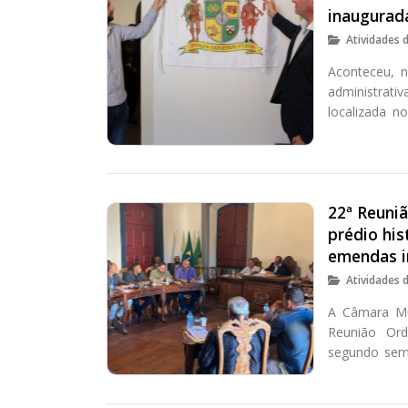
inaugurad
Atividades 
Aconteceu, n
administrat
localizada n
prédio histór
marianense e
Hélvio Moreir
22ª Reuni
prédio hi
emendas i
Atividades 
A Câmara Mun
Reunião Ordi
segundo seme
de Câmara e 
obras de rest