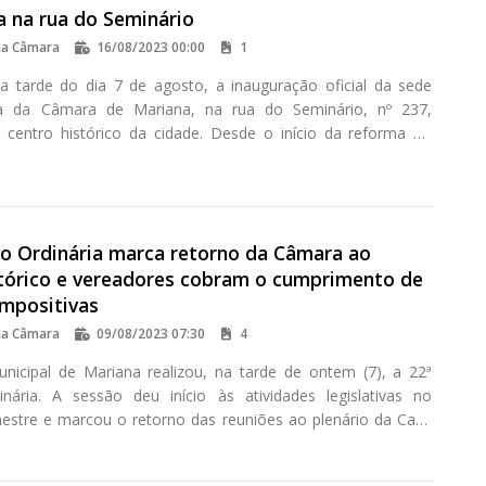
a na rua do Seminário
da Câmara
16/08/2023 00:00
1
a tarde do dia 7 de agosto, a inauguração oficial da sede
iva da Câmara de Mariana, na rua do Seminário, nº 237,
o centro histórico da cidade. Desde o início da reforma do
ico da Casa de Câmara, em 2020, os servidores do Legislativo
xerceram suas atividades em endereço temporário, na rua
a Moraes, no bairro Vila do Carmo.
ão Ordinária marca retorno da Câmara ao
stórico e vereadores cobram o cumprimento de
mpositivas
da Câmara
09/08/2023 07:30
4
icipal de Mariana realizou, na tarde de ontem (7), a 22ª
nária. A sessão deu início às atividades legislativas no
stre e marcou o retorno das reuniões ao plenário da Casa
Cadeia, após um período de mais de dois anos destinado às
auração do prédio.