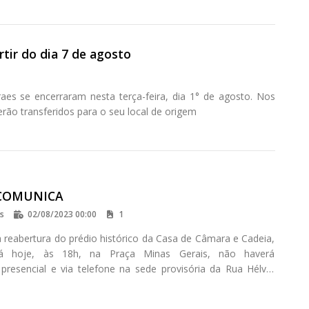
tir do dia 7 de agosto
es se encerraram nesta terça-feira, dia 1° de agosto. Nos
rão transferidos para o seu local de origem
COMUNICA
os
02/08/2023 00:00
1
a reabertura do prédio histórico da Casa de Câmara e Cadeia,
rá hoje, às 18h, na Praça Minas Gerais, não haverá
presencial e via telefone na sede provisória da Rua Hélvio
s nesta quarta-feira (02).