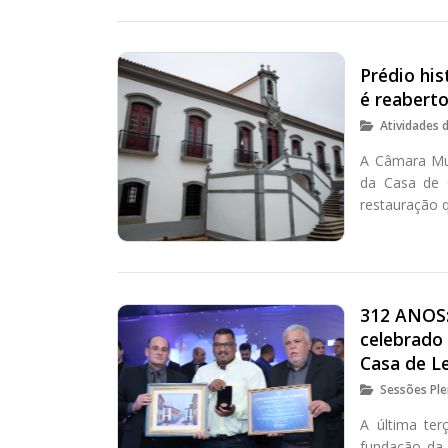
Prédio hi
é reabert
Atividades 
A Câmara Mun
da Casa de 
restauração 
312 ANOS:
celebrado 
Casa de Le
Sessões Ple
A última ter
fundação da 