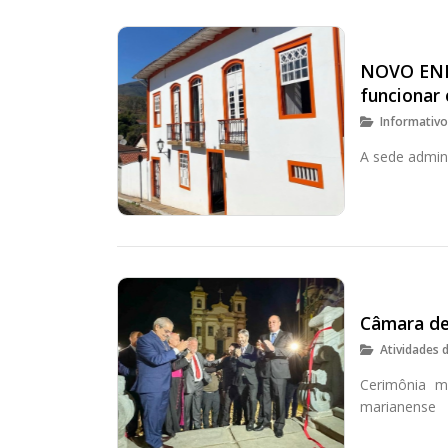
NOVO END
funcionar
Informativ
A sede admini
Câmara de
Atividades 
Cerimônia ma
marianense