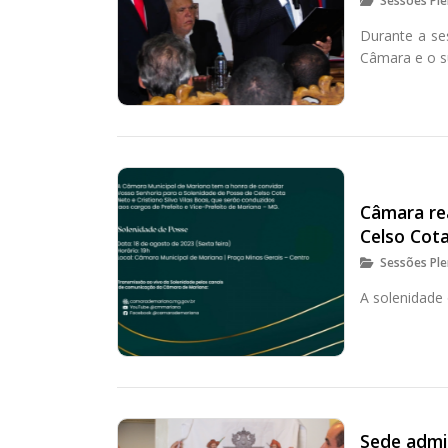
Sessões Ple
Durante a se
Câmara e o s
Câmara re
Celso Cota
Sessões Ple
A solenidade 
Sede admi