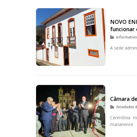
NOVO END
funcionar
Informativ
A sede admini
Câmara de
Atividades 
Cerimônia ma
marianense