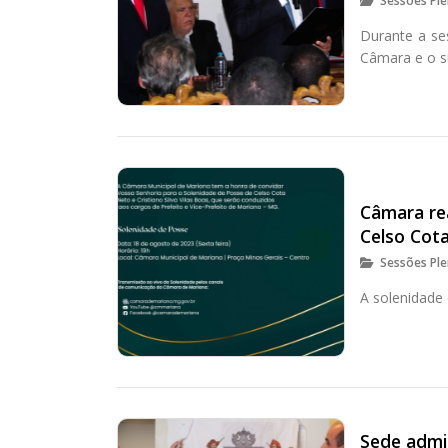
Sessões Ple
Durante a se
Câmara e o s
Câmara re
Celso Cota
Sessões Ple
A solenidade 
Sede admi