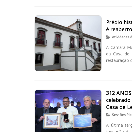
Prédio hi
é reabert
Atividades 
A Câmara Mun
da Casa de 
restauração 
312 ANOS:
celebrado 
Casa de Le
Sessões Ple
A última ter
fundação da 