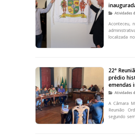
inaugurad
Atividades 
Aconteceu, n
administrat
localizada n
prédio histór
marianense e
Hélvio Moreir
22ª Reuni
prédio hi
emendas i
Atividades 
A Câmara Mun
Reunião Ordi
segundo seme
de Câmara e 
obras de rest