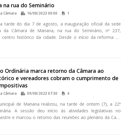
a na rua do Seminário
da Câmara
16/08/2023 00:00
1
a tarde do dia 7 de agosto, a inauguração oficial da sede
iva da Câmara de Mariana, na rua do Seminário, nº 237,
o centro histórico da cidade. Desde o início da reforma do
ico da Casa de Câmara, em 2020, os servidores do Legislativo
xerceram suas atividades em endereço temporário, na rua
a Moraes, no bairro Vila do Carmo.
ão Ordinária marca retorno da Câmara ao
stórico e vereadores cobram o cumprimento de
mpositivas
da Câmara
09/08/2023 07:30
4
icipal de Mariana realizou, na tarde de ontem (7), a 22ª
nária. A sessão deu início às atividades legislativas no
stre e marcou o retorno das reuniões ao plenário da Casa
Cadeia, após um período de mais de dois anos destinado às
auração do prédio.