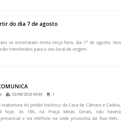
tir do dia 7 de agosto
es se encerraram nesta terça-feira, dia 1° de agosto. Nos
rão transferidos para o seu local de origem
COMUNICA
os
02/08/2023 00:00
1
a reabertura do prédio histórico da Casa de Câmara e Cadeia,
rá hoje, às 18h, na Praça Minas Gerais, não haverá
presencial e via telefone na sede provisória da Rua Hélvio
s nesta quarta-feira (02).