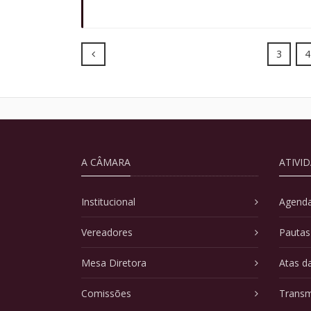
Prev
3
4
A CÂMARA
ATIVI
Institucional
Agenda
Vereadores
Pautas
Mesa Diretora
Atas d
Comissões
Transm