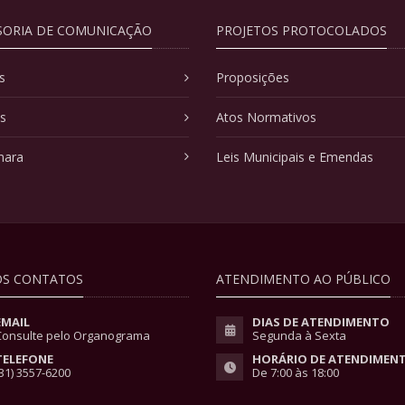
SORIA DE COMUNICAÇÃO
PROJETOS PROTOCOLADOS
s
Proposições
as
Atos Normativos
mara
Leis Municipais e Emendas
S CONTATOS
ATENDIMENTO AO PÚBLICO
EMAIL
DIAS DE ATENDIMENTO
Consulte pelo Organograma
Segunda à Sexta
TELEFONE
HORÁRIO DE ATENDIMEN
31) 3557-6200
De 7:00 às 18:00