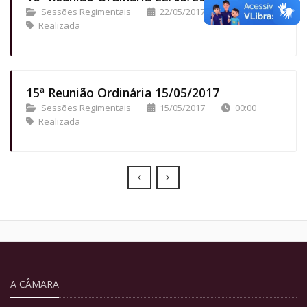
Sessões Regimentais
22/05/2017
00:00
Realizada
15ª Reunião Ordinária 15/05/2017
Sessões Regimentais
15/05/2017
00:00
Realizada
Prev
Next
A CÂMARA