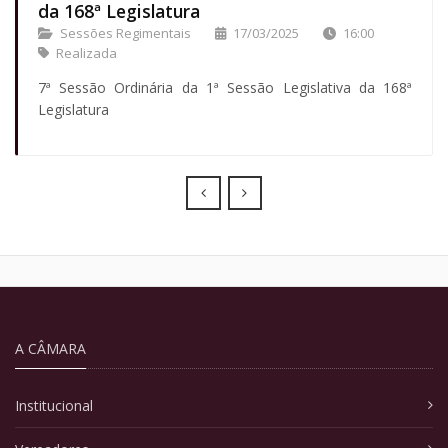
da 168ª Legislatura
Sessões Regimentais
17/03/2025
16:00
Realizada
7ª Sessão Ordinária da 1ª Sessão Legislativa da 168ª
Legislatura
Prev
Next
A CÂMARA
Institucional